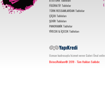
ATATÜRK Tabloları
E
FİGÜRATİF Tablolar
TÜRK RESSAMLARDAN Tablolar
ÇİÇEK Tabloları
ŞEHİR Tabloları
PANORAMİK Tablolar
YİYECEK & İÇECEK Tabloları
Uzman kadrosuyla hizmet veren Galeri Ünal online s
BirinciReklam®
2019 - Tüm Hakları Saklıdır.