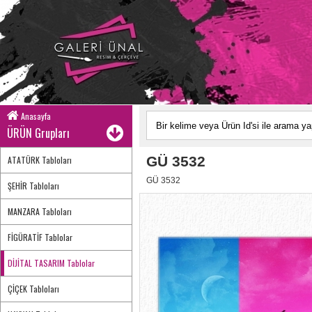
Anasayfa
ÜRÜN Grupları
GÜ 3532
ATATÜRK Tabloları
GÜ 3532
ŞEHİR Tabloları
MANZARA Tabloları
FİGÜRATİF Tablolar
DİJİTAL TASARIM Tablolar
ÇİÇEK Tabloları