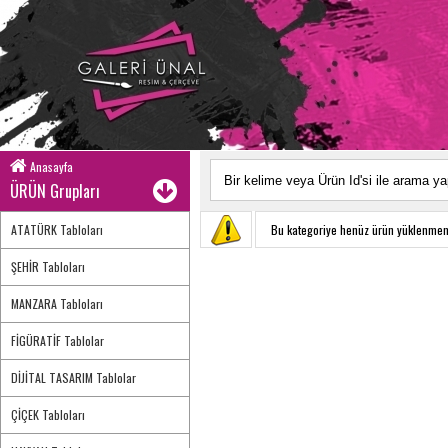
Anasayfa
ÜRÜN Grupları
ATATÜRK Tabloları
Bu kategoriye henüz ürün yüklenmem
ŞEHİR Tabloları
MANZARA Tabloları
FİGÜRATİF Tablolar
DİJİTAL TASARIM Tablolar
ÇİÇEK Tabloları