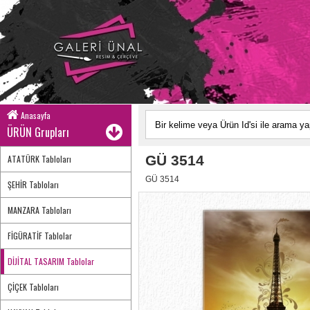
Anasayfa
ÜRÜN Grupları
GÜ 3514
ATATÜRK Tabloları
GÜ 3514
ŞEHİR Tabloları
MANZARA Tabloları
FİGÜRATİF Tablolar
DİJİTAL TASARIM Tablolar
ÇİÇEK Tabloları