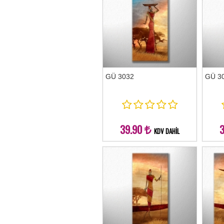
GÜ 3032
GÜ 3
39.90
KDV DAHİL