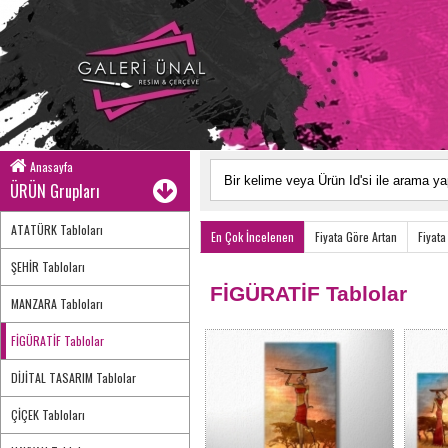
Anasayfa
ÜRÜN Grupları
ATATÜRK Tabloları
En Çok İncelenen
Fiyata Göre Artan
Fiyata
ŞEHİR Tabloları
FİGÜRATİF Tablolar
MANZARA Tabloları
FİGÜRATİF Tablolar
DİJİTAL TASARIM Tablolar
ÇİÇEK Tabloları