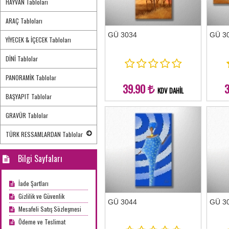
HAYVAN Tabloları
ARAÇ Tabloları
GÜ 3034
GÜ 3
YİYECEK & İÇECEK Tabloları
DİNİ Tablolar
PANORAMİK Tablolar
39.90
KDV DAHİL
BAŞYAPIT Tablolar
GRAVÜR Tablolar
TÜRK RESSAMLARDAN Tablolar
Bilgi Sayfaları
İade Şartları
Gizlilik ve Güvenlik
GÜ 3044
GÜ 3
Mesafeli Satış Sözleşmesi
Ödeme ve Teslimat