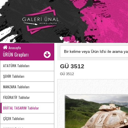
Anasayfa
ÜRÜN Grupları
GÜ 3512
ATATÜRK Tabloları
GÜ 3512
ŞEHİR Tabloları
MANZARA Tabloları
FİGÜRATİF Tablolar
DİJİTAL TASARIM Tablolar
ÇİÇEK Tabloları