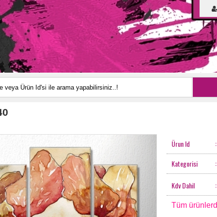
40
Ürun Id
:
Kategorisi
:
Kdv Dahil
:
Tüm ürünlerd