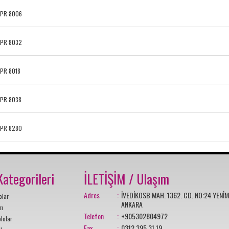
PR 8006
PR 8032
PR 8018
PR 8038
PR 8280
ategorileri
İLETİŞİM / Ulaşım
Adres
:
İVEDİKOSB MAH. 1362. CD. NO:24 YENİ
olar
ANKARA
rı
Telefon
:
+905302804972
lolar
Fax
:
0312 395 31 19