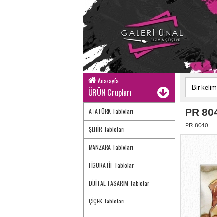
Anasayfa
ÜRÜN Grupları
PR 80
ATATÜRK Tabloları
PR 8040
ŞEHİR Tabloları
MANZARA Tabloları
FİGÜRATİF Tablolar
DİJİTAL TASARIM Tablolar
ÇİÇEK Tabloları