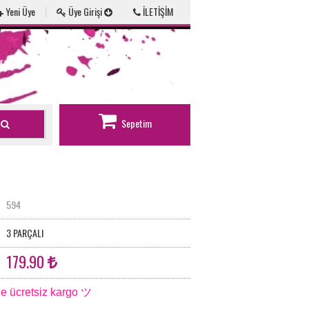
Yeni Üye
Üye Girişi
İLETİŞİM
Sepetim
594
3 PARÇALI
179.90
e ücretsiz kargo ツ