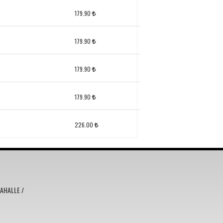
179.90
179.90
179.90
179.90
226.00
MAHALLE /