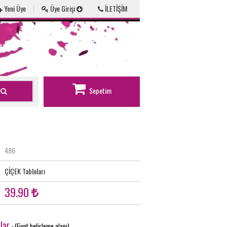
Yeni Üye
Üye Girişi
İLETİŞİM
Sepetim
486
ÇİÇEK Tabloları
39.90
lar
- (Fiyat belirleme alanı)