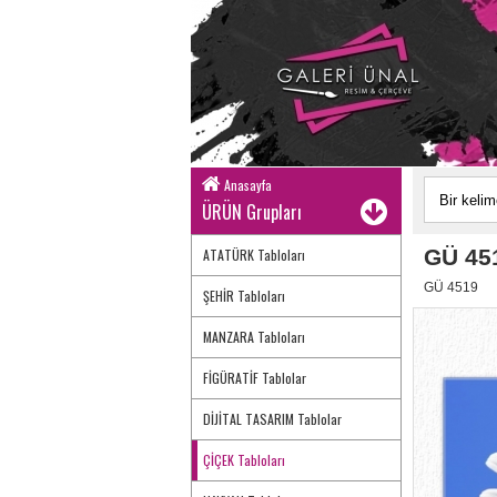
Anasayfa
ÜRÜN Grupları
GÜ 45
ATATÜRK Tabloları
GÜ 4519
ŞEHİR Tabloları
MANZARA Tabloları
FİGÜRATİF Tablolar
DİJİTAL TASARIM Tablolar
ÇİÇEK Tabloları