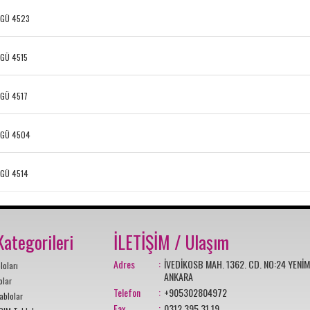
GÜ 4523
GÜ 4515
GÜ 4517
GÜ 4504
GÜ 4514
ategorileri
İLETİŞİM / Ulaşım
Adres
:
İVEDİKOSB MAH. 1362. CD. NO:24 YENİ
oları
ANKARA
olar
Telefon
:
+905302804972
blolar
Fax
:
0312 395 31 19