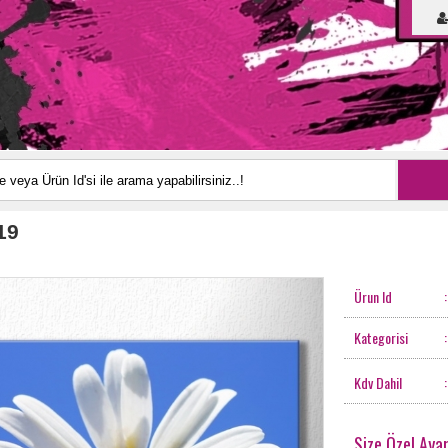
19
Ürun Id
:
Kategorisi
:
Kdv Dahil
:
Size Özel Ayar