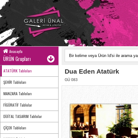
Anasayfa
ÜRÜN Grupları
Dua Eden Atatürk
ATATÜRK Tabloları
GÜ 083
ŞEHİR Tabloları
MANZARA Tabloları
FİGÜRATİF Tablolar
DİJİTAL TASARIM Tablolar
ÇİÇEK Tabloları